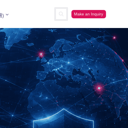
Make an Inquiry
灣)